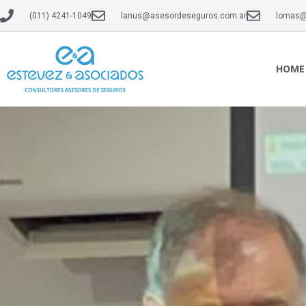
(011) 4241-1049
lanus@asesordeseguros.com.ar
lomas@
HOME